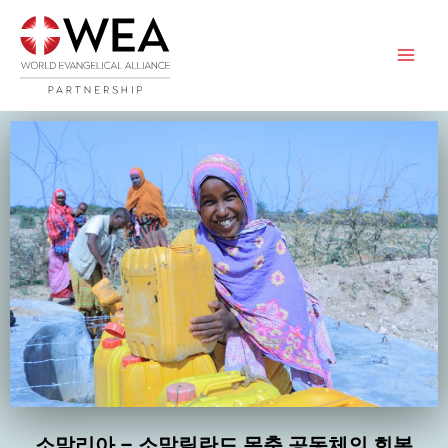
콘
텐
츠
로
바
로
가
기
소말리아 – 소말릴란드 목축 공동체의 회복