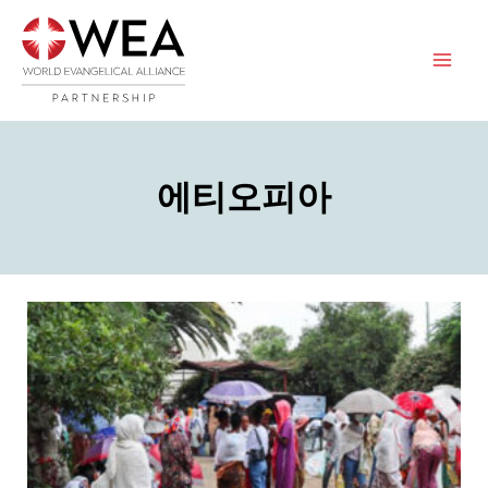
콘
텐
츠
로
바
로
에티오피아
가
기