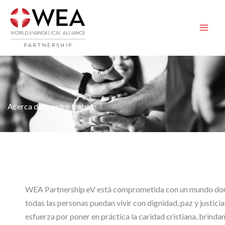
Saltar
al
contenido
Acerca de nuestro trabajo
WEA Partnership eV está comprometida con un mundo do
todas las personas puedan vivir con dignidad, paz y justicia
esfuerza por poner en práctica la caridad cristiana, brinda